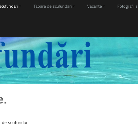
 scufundari
Tabara de scufundari
Vacante
Fotografii 
e.
 de scufundari.