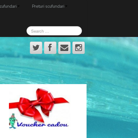
scufundari
Preturi scufundari