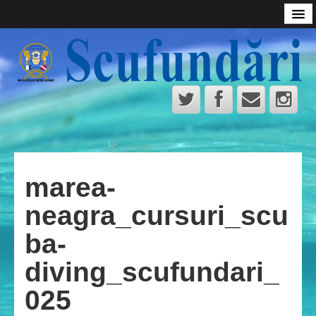
Home
Cursuri scufundari
NAUI Junior Scuba Diver
NAUI Scuba Diver
NAUI Advanced Scuba Diver
NAUI Rescue Scuba Diver
marea-
NAUI Master Scuba Diver
neagra_cursuri_scu
NAUI FIT Program
ba-
NAUI Divemaster
diving_scufundari_
NAUI Asistent Instructor
025
Scufundări în bazin - Discovery Scuba Diving