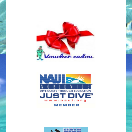
Scufundari - teorie
Inscriere workshop
Scufundari in bazin
Inscriere workshop - bazin
Perfect Buoyancy
Basic Scuba Diving Skills and Techniques
Cazare la mare
Achizitie Voucher Cadou
Sitemap
Tabara de scufundari
Tabăra de scufundări pentru copii