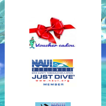
Scufundari - teorie
Inscriere workshop
Scufundari in bazin
Inscriere workshop - bazin
Perfect Buoyancy
Basic Scuba Diving Skills and Techniques
Cazare la mare
Achizitie Voucher Cadou
Sitemap
Tabara de scufundari
Tabăra de scufundări pentru copii